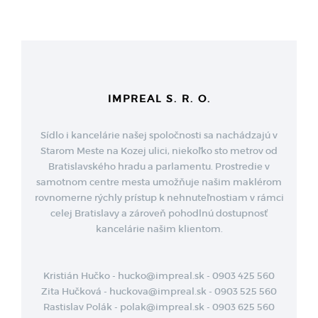
IMPREAL S. R. O.
Sídlo i kancelárie našej spoločnosti sa nachádzajú v
Starom Meste na Kozej ulici, niekoľko sto metrov od
Bratislavského hradu a parlamentu. Prostredie v
samotnom centre mesta umožňuje našim maklérom
rovnomerne rýchly prístup k nehnuteľnostiam v rámci
celej Bratislavy a zároveň pohodlnú dostupnosť
kancelárie našim klientom.
Kristián Hučko - hucko@impreal.sk - 0903 425 560
Zita Hučková - huckova@impreal.sk - 0903 525 560
Rastislav Polák - polak@impreal.sk - 0903 625 560