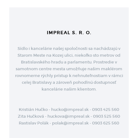
IMPREAL S. R. O.
Sídlo i kancelárie našej spoločnosti sa nachádzajú v
Starom Meste na Kozej ulici, niekoľko sto metrov od
Bratislavského hradu a parlamentu. Prostredie v
samotnom centre mesta umožňuje našim maklérom
rovnomerne rýchly prístup k nehnuteľnostiam v rámci
celej Bratislavy a zároveň pohodlnú dostupnosť
kancelárie našim klientom.
Kristián Hučko - hucko@impreal.sk - 0903 425 560
Zita Hučková - huckova@impreal.sk - 0903 525 560
Rastislav Polák - polak@impreal.sk - 0903 625 560