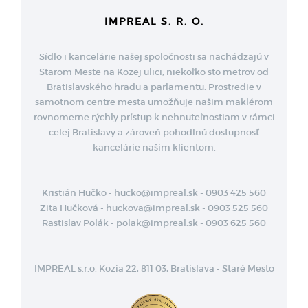
IMPREAL S. R. O.
Sídlo i kancelárie našej spoločnosti sa nachádzajú v
Starom Meste na Kozej ulici, niekoľko sto metrov od
Bratislavského hradu a parlamentu. Prostredie v
samotnom centre mesta umožňuje našim maklérom
rovnomerne rýchly prístup k nehnuteľnostiam v rámci
celej Bratislavy a zároveň pohodlnú dostupnosť
kancelárie našim klientom.
Kristián Hučko - hucko@impreal.sk - 0903 425 560
Zita Hučková - huckova@impreal.sk - 0903 525 560
Rastislav Polák - polak@impreal.sk - 0903 625 560
IMPREAL s.r.o. Kozia 22, 811 03, Bratislava - Staré Mesto