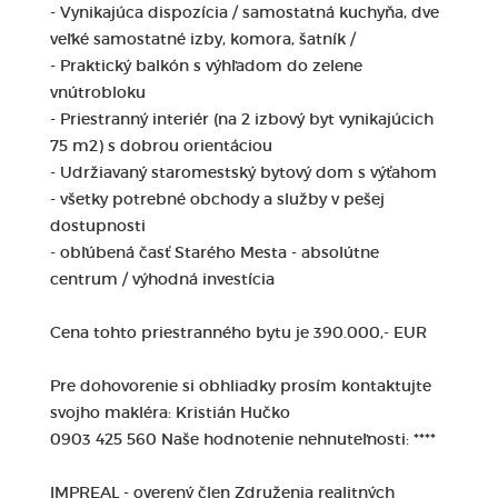
- Vynikajúca dispozícia / samostatná kuchyňa, dve
veľké samostatné izby, komora, šatník /
- Praktický balkón s výhľadom do zelene
vnútrobloku
- Priestranný interiér (na 2 izbový byt vynikajúcich
75 m2) s dobrou orientáciou
- Udržiavaný staromestský bytový dom s výťahom
- všetky potrebné obchody a služby v pešej
dostupnosti
- obľúbená časť Starého Mesta - absolútne
centrum / výhodná investícia
Cena tohto priestranného bytu je 390.000,- EUR
Pre dohovorenie si obhliadky prosím kontaktujte
svojho makléra: Kristián Hučko
0903 425 560 Naše hodnotenie nehnuteľnosti: ****
IMPREAL - overený člen Združenia realitných