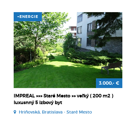
+ENERGIE
3.000,- €
IMPREAL »»» Staré Mesto »» veľký ( 200 m2 )
luxusnný 5 izbový byt
Hriňovská, Bratislava - Staré Mesto