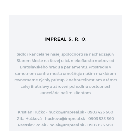
IMPREAL S. R. O.
Sídlo i kancelárie našej spoločnosti sa nachádzajú v
Starom Meste na Kozej ulici, niekoľko sto metrov od
Bratislavského hradu a parlamentu. Prostredie v
samotnom centre mesta umožňuje našim maklérom
rovnomerne rýchly prístup k nehnuteľnostiam v rámci
celej Bratislavy a zároveň pohodlnú dostupnosť
kancelárie našim klientom.
Kristián Hučko - hucko@impreal.sk - 0903 425 560
Zita Hučková - huckova@impreal.sk - 0903 525 560
Rastislav Polák - polak@impreal.sk - 0903 625 560