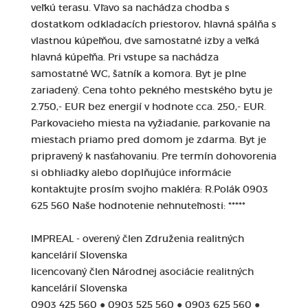
veľkú terasu. Vľavo sa nachádza chodba s
dostatkom odkladacích priestorov, hlavná spálňa s
vlastnou kúpeľňou, dve samostatné izby a veľká
hlavná kúpeľňa. Pri vstupe sa nachádza
samostatné WC, šatník a komora. Byt je plne
zariadený. Cena tohto pekného mestského bytu je
2.750,- EUR bez energií v hodnote cca. 250,- EUR.
Parkovacieho miesta na vyžiadanie, parkovanie na
miestach priamo pred domom je zdarma. Byt je
pripravený k nasťahovaniu. Pre termín dohovorenia
si obhliadky alebo doplňujúce informácie
kontaktujte prosím svojho makléra: R.Polák 0903
625 560 Naše hodnotenie nehnuteľnosti: *****
IMPREAL - overený člen Združenia realitných
kancelárií Slovenska
licencovaný člen Národnej asociácie realitných
kancelárií Slovenska
0903 425 560 ● 0903 525 560 ● 0903 625 560 ●