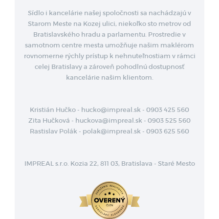
Sídlo i kancelárie našej spoločnosti sa nachádzajú v
Starom Meste na Kozej ulici, niekoľko sto metrov od
Bratislavského hradu a parlamentu. Prostredie v
samotnom centre mesta umožňuje našim maklérom
rovnomerne rýchly prístup k nehnuteľnostiam v rámci
celej Bratislavy a zároveň pohodlnú dostupnosť
kancelárie našim klientom.
Kristián Hučko - hucko@impreal.sk - 0903 425 560
Zita Hučková - huckova@impreal.sk - 0903 525 560
Rastislav Polák - polak@impreal.sk - 0903 625 560
IMPREAL s.r.o. Kozia 22, 811 03, Bratislava - Staré Mesto